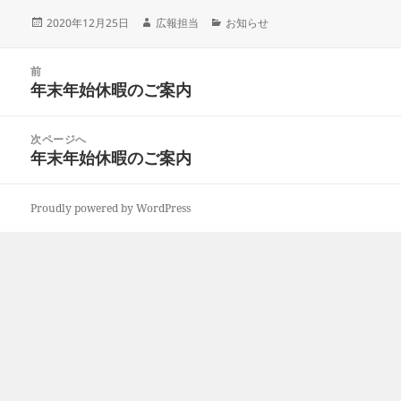
投
作
カ
2020年12月25日
広報担当
お知らせ
稿
成
テ
日:
者
ゴ
投
リ
前
稿
年末年始休暇のご案内
ー
前
ナ
の
ビ
投
次ページへ
ゲ
稿:
年末年始休暇のご案内
次
ー
の
シ
投
ョ
Proudly powered by WordPress
稿:
ン