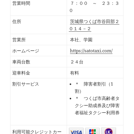
営業時間
７：００ ～ ２３：３
０
住所
茨城県つくば市谷田部２
０１４－２
営業所
本社、学園
ホームページ
https://satotaxi.com/
車両台数
２４台
迎車料金
有料
割引サービス
＊ 障害者割引（1
割）
＊ つくば市高齢者タ
クシー助成券及び障害
者福祉タクシー利用券
利用可能クレジットカー