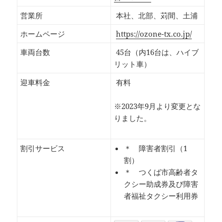
営業所
本社、北部、苅間、土浦
ホームページ
https://ozone-tx.co.jp/
車両台数
45台（内16台は、ハイブ
リット車）
迎車料金
有料
※2023年9月より変更とな
りました。
割引サービス
＊ 障害者割引（1
割）
＊ つくば市高齢者タ
クシー助成券及び障害
者福祉タクシー利用券